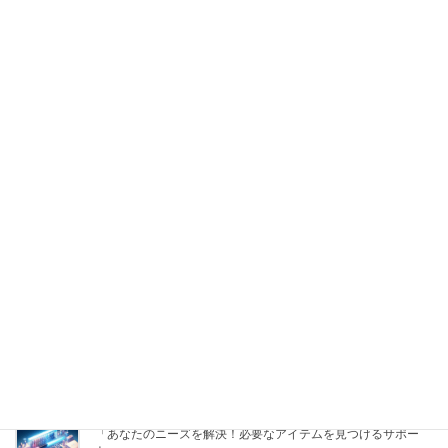
策を提案」
2025年8月14日
「あなたのニーズに応える！自動生成で最適な商品を探し出します」
2025年8月14日
「お探し物解決！あなたのニーズにぴったりの商品を自動で見つけます」
2025年8月14日
「あなたのために探す！必要なグッズと解決策を自動提案」
2025年8月14日
「あなたのニーズに応える！必需品検索サービスとお悩み解決
の提案」
2025年8月14日
「あなたの理想の商品を見つける！お困りごと解決サービス」
2025年8月14日
「あなたのニーズを解決！必要なアイテムを見つけるサポー