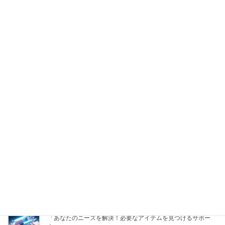
策を提案」
2025年8月14日
「あなたのニーズに応える！自動生成で最適な商品を探し出します」
2025年8月14日
「お探し物解決！あなたのニーズにぴったりの商品を自動で見つけます」
2025年8月14日
「あなたのために探す！必要なグッズと解決策を自動提案」
2025年8月14日
「あなたのニーズに応える！必需品検索サービスとお悩み解決
の提案」
2025年8月14日
「あなたの理想の商品を見つける！お困りごと解決サービス」
2025年8月14日
「あなたのニーズを解決！必要なアイテムを見つけるサポー