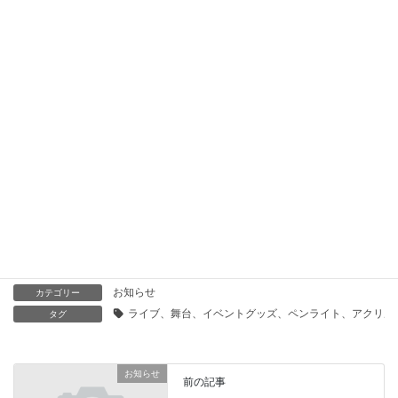
2025年8月14日
「あなたのニーズに応える！必需品検索サービスとお悩み解決
の提案」
2025年8月14日
「あなたの理想の商品を見つける！お困りごと解決サービス」
2025年8月14日
「あなたのニーズを解決！必要なアイテムを見つけるサポー
ト」
2025年8月13日
お知らせ
カテゴリー
ライブ、舞台、イベントグッズ、ペンライト、アクリル
タグ
お知らせ
前の記事